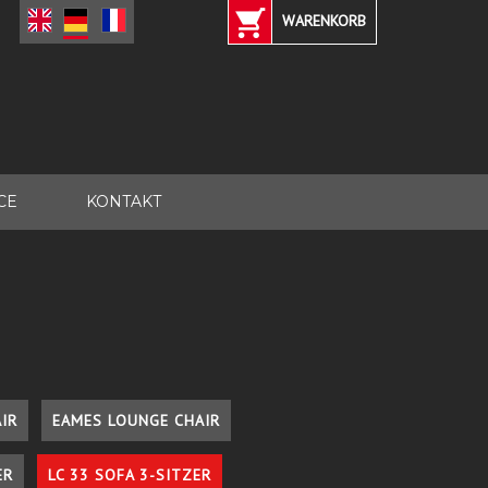
WARENKORB
CE
KONTAKT
IR
EAMES LOUNGE CHAIR
ER
LC 33 SOFA 3-SITZER