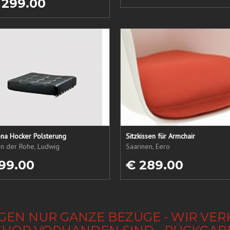
 299.00
ona Hocker Polsterung
Sitzkissen für Armchair
an der Rohe, Ludwig
Saarinen, Eero
99.00
€ 289.00
GEN NUR GANZE BEZÜGE - WIR VER