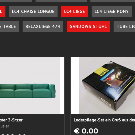
L
LC4 CHAISE LONGUE
LC4 LIEGE
LC4 LIEGE PONY
E TABLE
RELAXLIEGE 474
SANDOWS STUHL
TUBE LI
ster 3-Sitzer
usier
€ 0.00