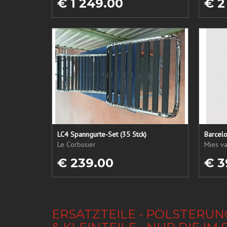
€ 1 249.00
€ 2
LC4 Spanngurte-Set (35 Stck)
Barcel
Le Corbusier
Mies v
€ 239.00
€ 3
ERSATZTEILE - POLSTERUN