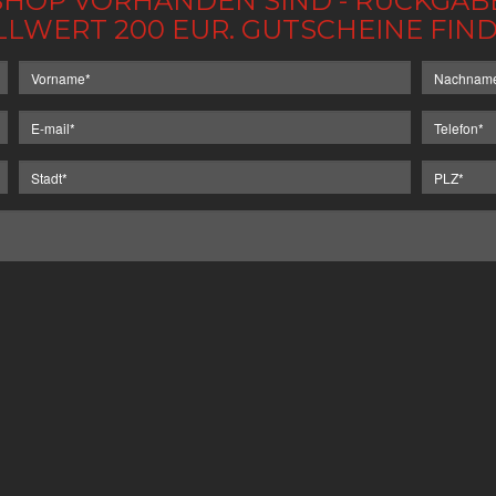
IM SHOP VORHANDEN SIND - RÜCKGA
LLWERT 200 EUR. GUTSCHEINE FI