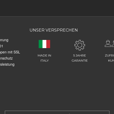
UNSER VERSPRECHEN
hrung
01
ppen mit SSL
MADE IN
5 JAHRE
ZUFR
enschutz
ITALY
GARANTIE
KU
sleistung