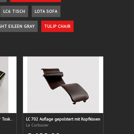
LC6 TISCH
LOTA SOFA
GHT EILEEN GRAY
TULIP CHAIR
Lederpflege-Set ein Gruß aus der Toskana...
LC 702 Auflage gepolstert mit Kopfkissen
Le Corbusier