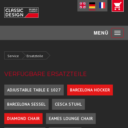
Toggle
MENÜ
navigat
Service
Ersatzteile
VERFÜGBARE ERSATZTEILE
ADJUSTABLE TABLE E 1027
BARCELONA HOCKER
BARCELONA SESSEL
CESCA STUHL
DIAMOND CHAIR
EAMES LOUNGE CHAIR