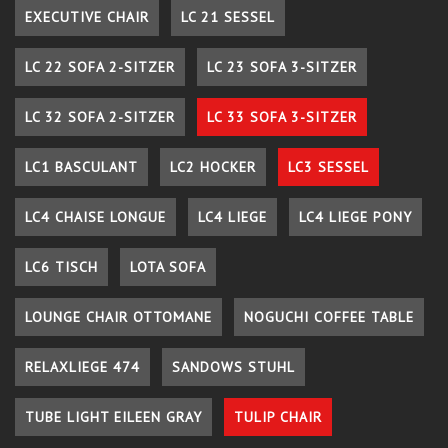
EXECUTIVE CHAIR
LC 21 SESSEL
LC 22 SOFA 2-SITZER
LC 23 SOFA 3-SITZER
LC 32 SOFA 2-SITZER
LC 33 SOFA 3-SITZER
LC1 BASCULANT
LC2 HOCKER
LC3 SESSEL
LC4 CHAISE LONGUE
LC4 LIEGE
LC4 LIEGE PONY
LC6 TISCH
LOTA SOFA
LOUNGE CHAIR OTTOMANE
NOGUCHI COFFEE TABLE
RELAXLIEGE 474
SANDOWS STUHL
TUBE LIGHT EILEEN GRAY
TULIP CHAIR