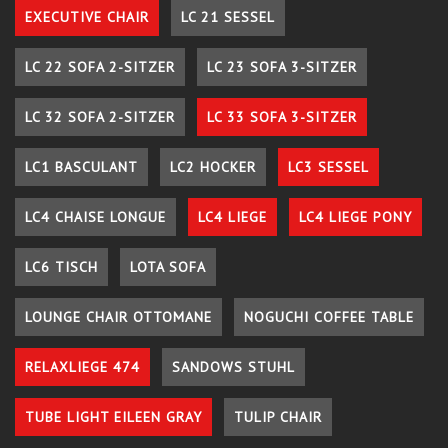
EXECUTIVE CHAIR
LC 21 SESSEL
LC 22 SOFA 2-SITZER
LC 23 SOFA 3-SITZER
LC 32 SOFA 2-SITZER
LC 33 SOFA 3-SITZER
LC1 BASCULANT
LC2 HOCKER
LC3 SESSEL
LC4 CHAISE LONGUE
LC4 LIEGE
LC4 LIEGE PONY
LC6 TISCH
LOTA SOFA
LOUNGE CHAIR OTTOMANE
NOGUCHI COFFEE TABLE
RELAXLIEGE 474
SANDOWS STUHL
TUBE LIGHT EILEEN GRAY
TULIP CHAIR