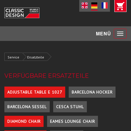
Toggle
MENÜ
navigat
Service
Ersatzteile
VERFÜGBARE ERSATZTEILE
ADJUSTABLE TABLE E 1027
BARCELONA HOCKER
BARCELONA SESSEL
CESCA STUHL
DIAMOND CHAIR
EAMES LOUNGE CHAIR