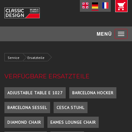
Toggle
MENÜ
navigat
Service
Ersatzteile
VERFÜGBARE ERSATZTEILE
ADJUSTABLE TABLE E 1027
BARCELONA HOCKER
BARCELONA SESSEL
CESCA STUHL
DIAMOND CHAIR
EAMES LOUNGE CHAIR