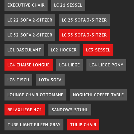
EXECUTIVE CHAIR
LC 21 SESSEL
LC 22 SOFA 2-SITZER
LC 23 SOFA 3-SITZER
LC 32 SOFA 2-SITZER
LC 33 SOFA 3-SITZER
LC1 BASCULANT
LC2 HOCKER
LC3 SESSEL
LC4 CHAISE LONGUE
LC4 LIEGE
LC4 LIEGE PONY
LC6 TISCH
LOTA SOFA
LOUNGE CHAIR OTTOMANE
NOGUCHI COFFEE TABLE
RELAXLIEGE 474
SANDOWS STUHL
TUBE LIGHT EILEEN GRAY
TULIP CHAIR