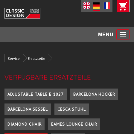
Toggle
MENÜ
navigat
Service
Ersatzteile
VERFÜGBARE ERSATZTEILE
ADJUSTABLE TABLE E 1027
BARCELONA HOCKER
BARCELONA SESSEL
CESCA STUHL
DIAMOND CHAIR
EAMES LOUNGE CHAIR