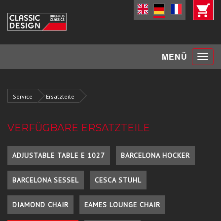
Toggle
MENÜ
navigat
Service
Ersatzteile
VERFÜGBARE ERSATZTEILE
ADJUSTABLE TABLE E 1027
BARCELONA HOCKER
BARCELONA SESSEL
CESCA STUHL
DIAMOND CHAIR
EAMES LOUNGE CHAIR