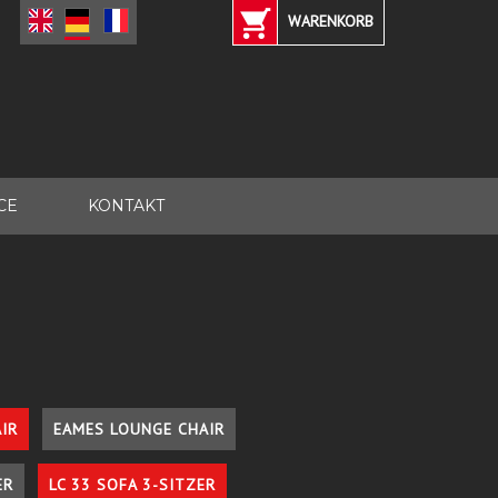
WARENKORB
CE
KONTAKT
IR
EAMES LOUNGE CHAIR
ER
LC 33 SOFA 3-SITZER