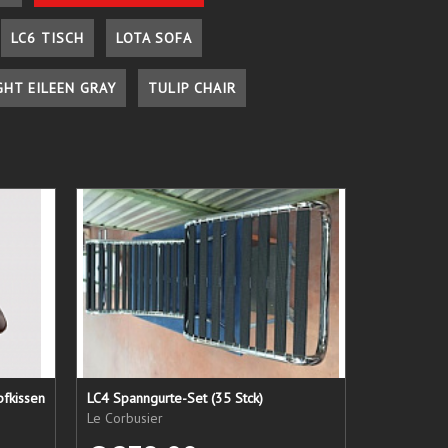
LC6 TISCH
LOTA SOFA
GHT EILEEN GRAY
TULIP CHAIR
pfkissen
LC4 Spanngurte-Set (35 Stck)
Le Corbusier