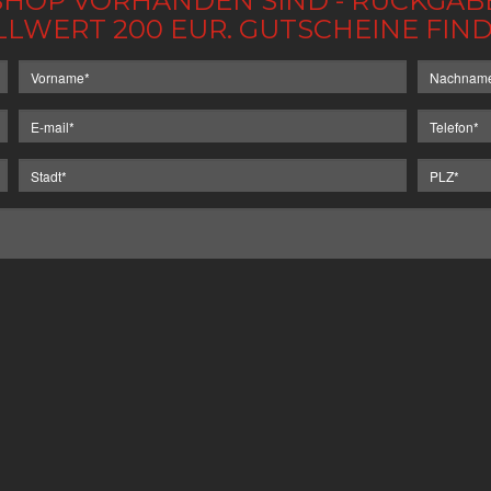
IM SHOP VORHANDEN SIND - RÜCKGA
LLWERT 200 EUR. GUTSCHEINE FI