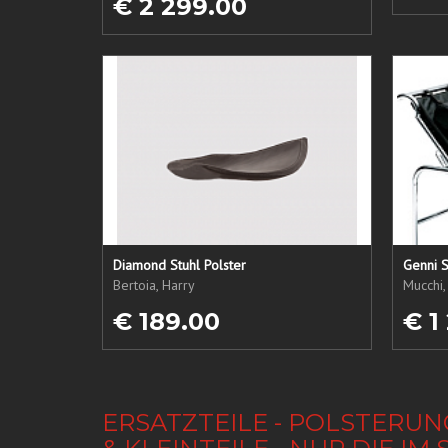
€ 2 299.00
Diamond Stuhl Polster
Genni S
Bertoia, Harry
Mucchi,
€ 189.00
€ 1
ERSATZTEILE - POLSTERUN