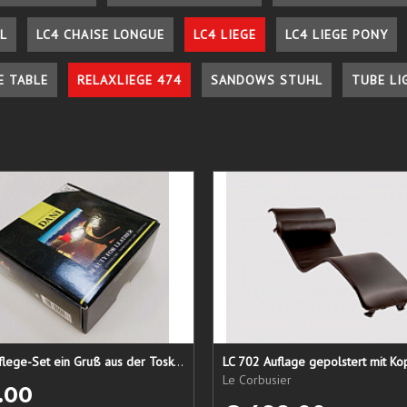
L
LC4 CHAISE LONGUE
LC4 LIEGE
LC4 LIEGE PONY
E TABLE
RELAXLIEGE 474
SANDOWS STUHL
TUBE LI
Lederpflege-Set ein Gruß aus der Toskana...
LC 702 Auflage gepolstert mit Ko
Le Corbusier
.00