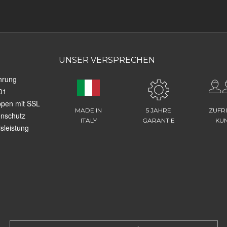
UNSER VERSPRECHEN
hrung
01
ppen mit SSL
MADE IN
5 JAHRE
ZUFR
enschutz
ITALY
GARANTIE
KU
sleistung