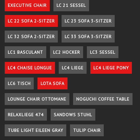
EXECUTIVE CHAIR
LC 21 SESSEL
LC 22 SOFA 2-SITZER
LC 23 SOFA 3-SITZER
LC 32 SOFA 2-SITZER
LC 33 SOFA 3-SITZER
LC1 BASCULANT
LC2 HOCKER
LC3 SESSEL
LC4 CHAISE LONGUE
LC4 LIEGE
LC4 LIEGE PONY
LC6 TISCH
LOTA SOFA
LOUNGE CHAIR OTTOMANE
NOGUCHI COFFEE TABLE
RELAXLIEGE 474
SANDOWS STUHL
TUBE LIGHT EILEEN GRAY
TULIP CHAIR