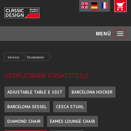
Toggle
MENÜ
navigat
Service
Ersatzteile
VERFÜGBARE ERSATZTEILE
ADJUSTABLE TABLE E 1027
BARCELONA HOCKER
BARCELONA SESSEL
CESCA STUHL
DIAMOND CHAIR
EAMES LOUNGE CHAIR