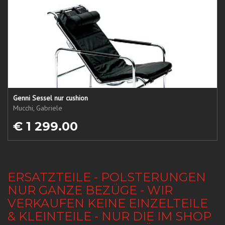
Genni Sessel nur cushion
Mucchi, Gabriele
€ 1 299.00
ERSATZTEILE - POLSTERUNGEN
NUR GANZE BEZÜGE - WIR
VERKAUFEN KEINE EINZELTEILE
& KLEINTEILE - NUR DIE IM SHOP