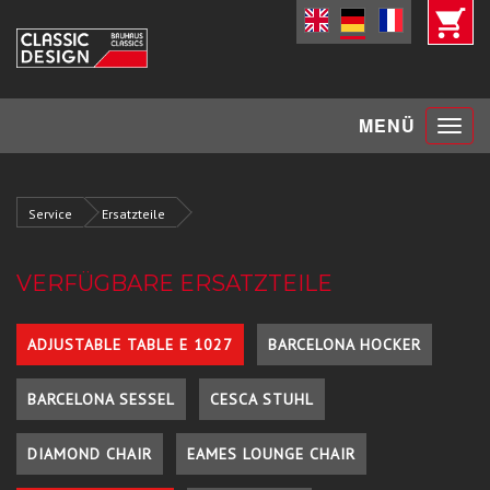
Toggle
MENÜ
navigat
Service
Ersatzteile
VERFÜGBARE ERSATZTEILE
ADJUSTABLE TABLE E 1027
BARCELONA HOCKER
BARCELONA SESSEL
CESCA STUHL
DIAMOND CHAIR
EAMES LOUNGE CHAIR