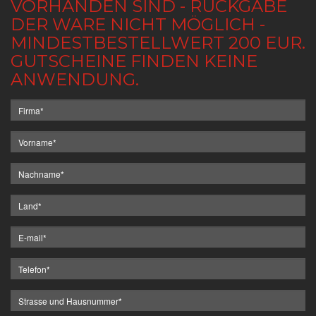
VORHANDEN SIND - RÜCKGABE
DER WARE NICHT MÖGLICH -
MINDESTBESTELLWERT 200 EUR.
GUTSCHEINE FINDEN KEINE
ANWENDUNG.