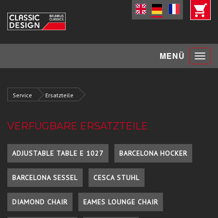
Toggle
MENÜ
navigat
Service
Ersatzteile
VERFÜGBARE ERSATZTEILE
ADJUSTABLE TABLE E 1027
BARCELONA HOCKER
BARCELONA SESSEL
CESCA STUHL
DIAMOND CHAIR
EAMES LOUNGE CHAIR