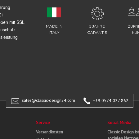
hrung
01
ppen mit SSL
MADE IN
5 JAHRE
ZUFR
enschutz
ITALY
GARANTIE
KU
sleistung
sales@classic-design24.com
+39 0574 027 862
Service
Social Media
Versandkosten
Classic Design is
sozialen Netzwer