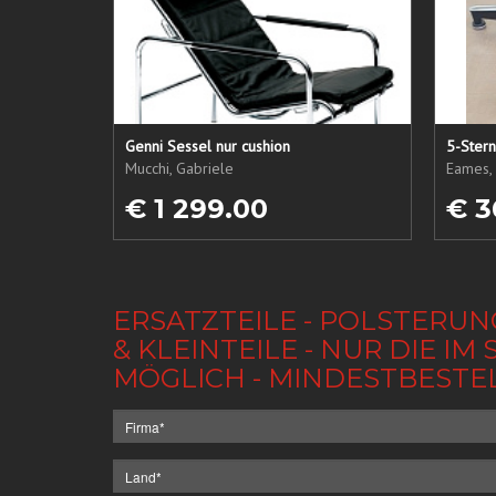
Genni Sessel nur cushion
5-Ster
Mucchi, Gabriele
Eames, 
€ 1 299.00
€ 3
ERSATZTEILE - POLSTERUN
& KLEINTEILE - NUR DIE 
MÖGLICH - MINDESTBESTE