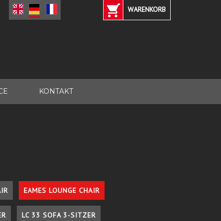
WARENKORB
CE
KONTAKT
IR
EAMES LOUNGE CHAIR
ER
LC 33 SOFA 3-SITZER