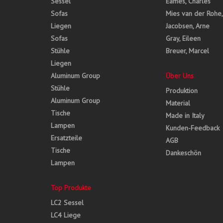
Sessel
Eames, Charles
Sofas
Mies van der Rohe
Liegen
Jacobsen, Arne
Sofas
Gray, Eileen
Stühle
Breuer, Marcel
Liegen
Aluminum Group
Über Uns
Stühle
Produktion
Aluminum Group
Material
Tische
Made in Italy
Lampen
Kunden-Feedback
Ersatzteile
AGB
Tische
Dankeschön
Lampen
Top Produkte
LC2 Sessel
LC4 Liege