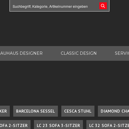
AUHAUS DESIGNER
CLASSIC DESIGN
SERVI
KER
BARCELONA SESSEL
CESCA STUHL
DIAMOND CHA
SOFA 2-SITZER
LC 23 SOFA 3-SITZER
LC 32 SOFA 2-SITZ