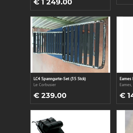
€ 1 249.00
LC4 Spanngurte-Set (35 Stck)
Eames 
Le Corbusier
Eames, 
€ 239.00
€ 1