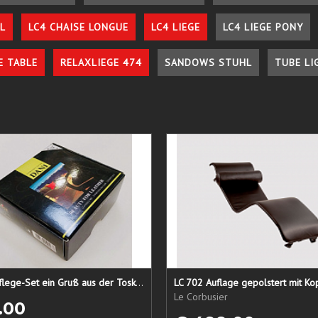
L
LC4 CHAISE LONGUE
LC4 LIEGE
LC4 LIEGE PONY
E TABLE
RELAXLIEGE 474
SANDOWS STUHL
TUBE LI
Lederpflege-Set ein Gruß aus der Toskana...
LC 702 Auflage gepolstert mit Ko
Le Corbusier
.00