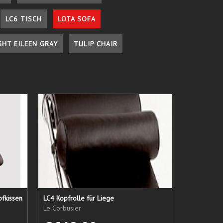
LC6 TISCH
LOTA SOFA
GHT EILEEN GRAY
TULIP CHAIR
pfkissen
LC4 Kopfrolle für Liege
Le Corbusier