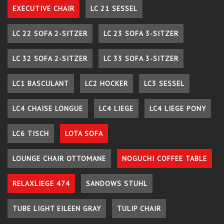
EXECUTIVE CHAIR
LC 21 SESSEL
LC 22 SOFA 2-SITZER
LC 23 SOFA 3-SITZER
LC 32 SOFA 2-SITZER
LC 33 SOFA 3-SITZER
LC1 BASCULANT
LC2 HOCKER
LC3 SESSEL
LC4 CHAISE LONGUE
LC4 LIEGE
LC4 LIEGE PONY
LC6 TISCH
LOTA SOFA
LOUNGE CHAIR OTTOMANE
NOGUCHI COFFEE TABLE
RELAXLIEGE 474
SANDOWS STUHL
TUBE LIGHT EILEEN GRAY
TULIP CHAIR