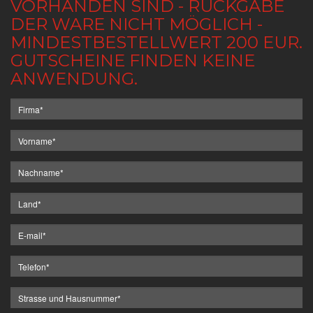
VORHANDEN SIND - RÜCKGABE
DER WARE NICHT MÖGLICH -
MINDESTBESTELLWERT 200 EUR.
GUTSCHEINE FINDEN KEINE
ANWENDUNG.