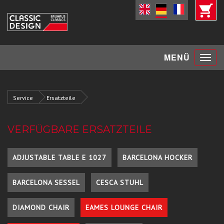
Toggle
MENÜ
navigat
Service
Ersatzteile
VERFÜGBARE ERSATZTEILE
ADJUSTABLE TABLE E 1027
BARCELONA HOCKER
BARCELONA SESSEL
CESCA STUHL
DIAMOND CHAIR
EAMES LOUNGE CHAIR