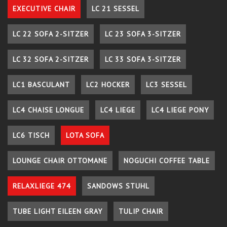
EXECUTIVE CHAIR
LC 21 SESSEL
LC 22 SOFA 2-SITZER
LC 23 SOFA 3-SITZER
LC 32 SOFA 2-SITZER
LC 33 SOFA 3-SITZER
LC1 BASCULANT
LC2 HOCKER
LC3 SESSEL
LC4 CHAISE LONGUE
LC4 LIEGE
LC4 LIEGE PONY
LC6 TISCH
LOTA SOFA
LOUNGE CHAIR OTTOMANE
NOGUCHI COFFEE TABLE
RELAXLIEGE 474
SANDOWS STUHL
TUBE LIGHT EILEEN GRAY
TULIP CHAIR