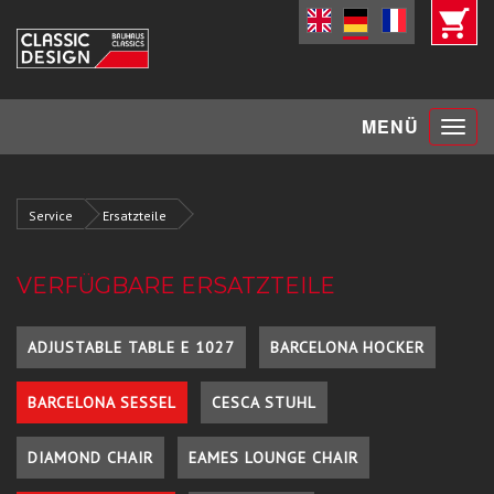
Toggle
MENÜ
navigat
Service
Ersatzteile
VERFÜGBARE ERSATZTEILE
ADJUSTABLE TABLE E 1027
BARCELONA HOCKER
BARCELONA SESSEL
CESCA STUHL
DIAMOND CHAIR
EAMES LOUNGE CHAIR