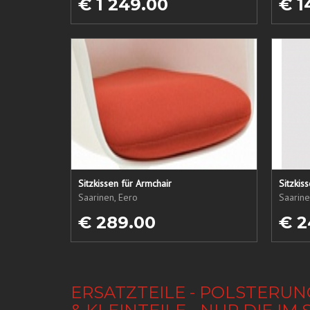
€ 1 249.00
€ 1
Sitzkissen für Armchair
Sitzkis
Saarinen, Eero
Saarine
€ 289.00
€ 2
ERSATZTEILE - POLSTERUN