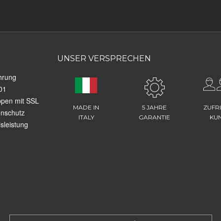
UNSER VERSPRECHEN
hrung
01
ppen mit SSL
MADE IN
5 JAHRE
ZUFR
enschutz
ITALY
GARANTIE
KU
sleistung