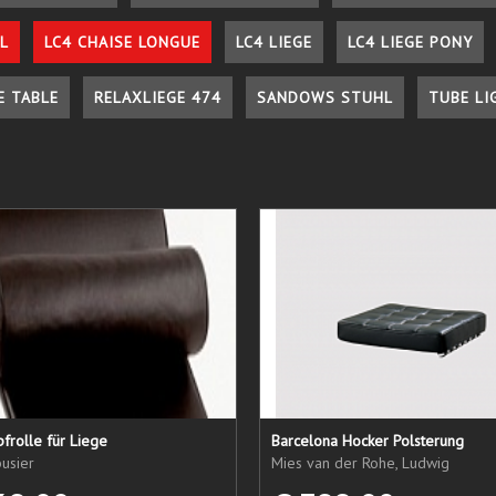
L
LC4 CHAISE LONGUE
LC4 LIEGE
LC4 LIEGE PONY
E TABLE
RELAXLIEGE 474
SANDOWS STUHL
TUBE LI
frolle für Liege
Barcelona Hocker Polsterung
usier
Mies van der Rohe, Ludwig