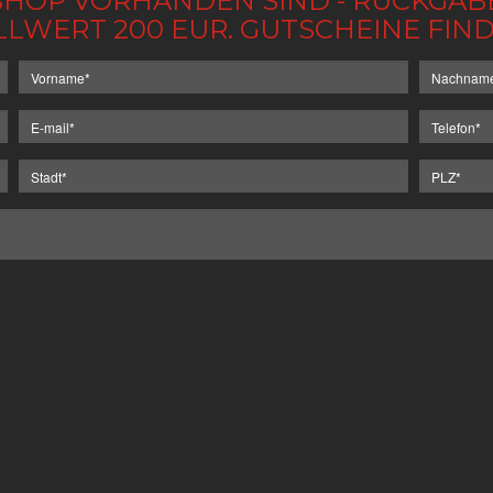
IM SHOP VORHANDEN SIND - RÜCKGA
LLWERT 200 EUR. GUTSCHEINE FI