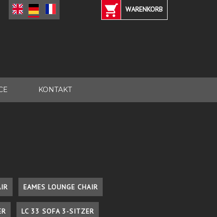
WARENKORB
CE
KONTAKT
IR
EAMES LOUNGE CHAIR
ER
LC 33 SOFA 3-SITZER