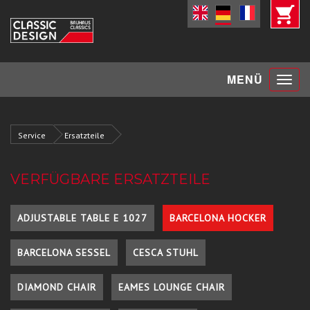
Toggle
MENÜ
navigat
Service
Ersatzteile
VERFÜGBARE ERSATZTEILE
ADJUSTABLE TABLE E 1027
BARCELONA HOCKER
BARCELONA SESSEL
CESCA STUHL
DIAMOND CHAIR
EAMES LOUNGE CHAIR