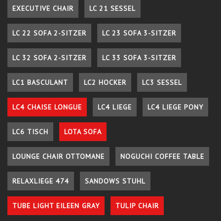
EXECUTIVE CHAIR
LC 21 SESSEL
LC 22 SOFA 2-SITZER
LC 23 SOFA 3-SITZER
LC 32 SOFA 2-SITZER
LC 33 SOFA 3-SITZER
LC1 BASCULANT
LC2 HOCKER
LC3 SESSEL
LC4 CHAISE LONGUE
LC4 LIEGE
LC4 LIEGE PONY
LC6 TISCH
LOTA SOFA
LOUNGE CHAIR OTTOMANE
NOGUCHI COFFEE TABLE
RELAXLIEGE 474
SANDOWS STUHL
TUBE LIGHT EILEEN GRAY
TULIP CHAIR