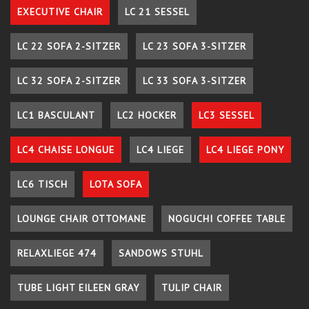
EXECUTIVE CHAIR
LC 21 SESSEL
LC 22 SOFA 2-SITZER
LC 23 SOFA 3-SITZER
LC 32 SOFA 2-SITZER
LC 33 SOFA 3-SITZER
LC1 BASCULANT
LC2 HOCKER
LC3 SESSEL
LC4 CHAISE LONGUE
LC4 LIEGE
LC4 LIEGE PONY
LC6 TISCH
LOTA SOFA
LOUNGE CHAIR OTTOMANE
NOGUCHI COFFEE TABLE
RELAXLIEGE 474
SANDOWS STUHL
TUBE LIGHT EILEEN GRAY
TULIP CHAIR