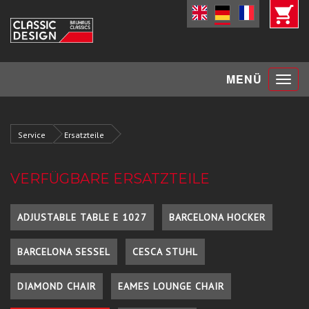
Toggle
MENÜ
navigat
Service
Ersatzteile
VERFÜGBARE ERSATZTEILE
ADJUSTABLE TABLE E 1027
BARCELONA HOCKER
BARCELONA SESSEL
CESCA STUHL
DIAMOND CHAIR
EAMES LOUNGE CHAIR