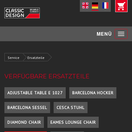
Toggle
MENÜ
navigat
Service
Ersatzteile
VERFÜGBARE ERSATZTEILE
ADJUSTABLE TABLE E 1027
BARCELONA HOCKER
BARCELONA SESSEL
CESCA STUHL
DIAMOND CHAIR
EAMES LOUNGE CHAIR