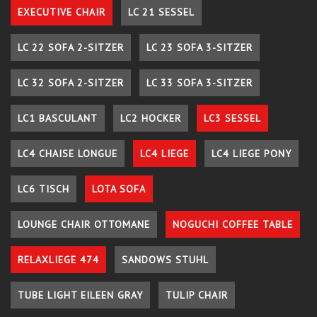
EXECUTIVE CHAIR
LC 21 SESSEL
LC 22 SOFA 2-SITZER
LC 23 SOFA 3-SITZER
LC 32 SOFA 2-SITZER
LC 33 SOFA 3-SITZER
LC1 BASCULANT
LC2 HOCKER
LC3 SESSEL
LC4 CHAISE LONGUE
LC4 LIEGE
LC4 LIEGE PONY
LC6 TISCH
LOTA SOFA
LOUNGE CHAIR OTTOMANE
NOGUCHI COFFEE TABLE
RELAXLIEGE 474
SANDOWS STUHL
TUBE LIGHT EILEEN GRAY
TULIP CHAIR