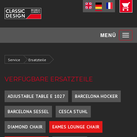
Toggle
MENÜ
navigat
Service
Ersatzteile
VERFÜGBARE ERSATZTEILE
ADJUSTABLE TABLE E 1027
BARCELONA HOCKER
BARCELONA SESSEL
CESCA STUHL
DIAMOND CHAIR
EAMES LOUNGE CHAIR