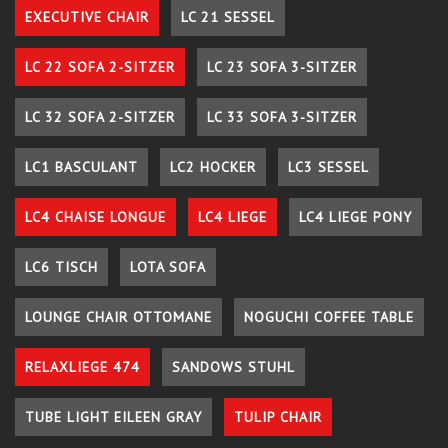
EXECUTIVE CHAIR
LC 21 SESSEL
LC 22 SOFA 2-SITZER
LC 23 SOFA 3-SITZER
LC 32 SOFA 2-SITZER
LC 33 SOFA 3-SITZER
LC1 BASCULANT
LC2 HOCKER
LC3 SESSEL
LC4 CHAISE LONGUE
LC4 LIEGE
LC4 LIEGE PONY
LC6 TISCH
LOTA SOFA
LOUNGE CHAIR OTTOMANE
NOGUCHI COFFEE TABLE
RELAXLIEGE 474
SANDOWS STUHL
TUBE LIGHT EILEEN GRAY
TULIP CHAIR