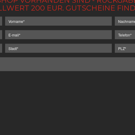
IM SHOP VORHANDEN SIND - RÜCKGA
LLWERT 200 EUR. GUTSCHEINE FI