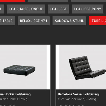
L
LC4 CHAISE LONGUE
LC4 LIEGE
LC4 LIEGE PONY
E TABLE
RELAXLIEGE 474
SANDOWS STUHL
TUBE LI
ona Hocker Polsterung
Barcelona Sessel Polsterung
an der Rohe, Ludwig
Mies van der Rohe, Ludwig