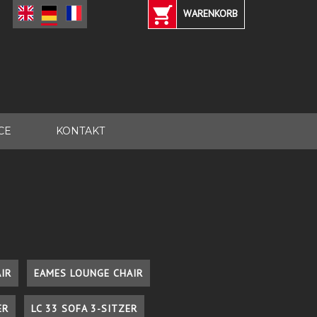
WARENKORB
CE
KONTAKT
IR
EAMES LOUNGE CHAIR
ER
LC 33 SOFA 3-SITZER