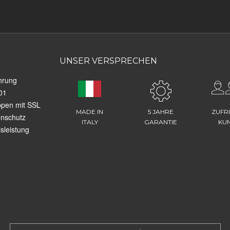
UNSER VERSPRECHEN
hrung
01
ppen mit SSL
MADE IN
5 JAHRE
ZUFR
enschutz
ITALY
GARANTIE
KU
sleistung