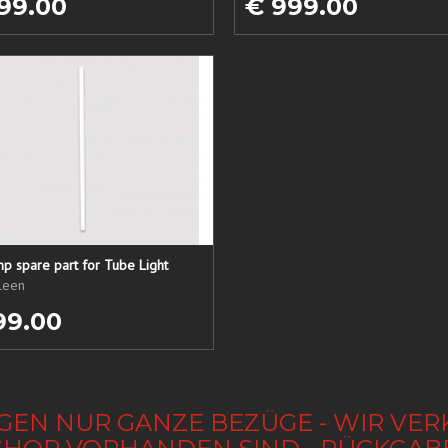
99.00
€ 999.00
p spare part for Tube Light
ileen
99.00
GEN NUR GANZE BEZÜGE - WIR VER