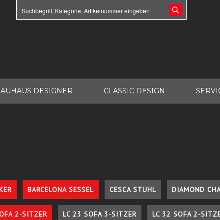
AUHAUS DESIGNER
CLASSIC DESIGN
SERVI
KER
BARCELONA SESSEL
CESCA STUHL
DIAMOND CHA
SOFA 2-SITZER
LC 23 SOFA 3-SITZER
LC 32 SOFA 2-SITZ