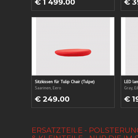
€ 1 499.00
€ 3
Sitzkissen für Tulip Chair (Tulpe)
LED lam
Saarinen, Eero
Gray, E
€ 249.00
€ 1
ERSATZTEILE - POLSTERUN