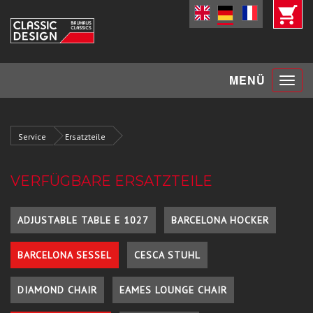
Toggle
MENÜ
navigat
Service
Ersatzteile
VERFÜGBARE ERSATZTEILE
ADJUSTABLE TABLE E 1027
BARCELONA HOCKER
BARCELONA SESSEL
CESCA STUHL
DIAMOND CHAIR
EAMES LOUNGE CHAIR