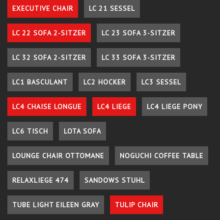
EXECUTIVE CHAIR
LC 21 SESSEL
LC 22 SOFA 2-SITZER
LC 23 SOFA 3-SITZER
LC 32 SOFA 2-SITZER
LC 33 SOFA 3-SITZER
LC1 BASCULANT
LC2 HOCKER
LC3 SESSEL
LC4 CHAISE LONGUE
LC4 LIEGE
LC4 LIEGE PONY
LC6 TISCH
LOTA SOFA
LOUNGE CHAIR OTTOMANE
NOGUCHI COFFEE TABLE
RELAXLIEGE 474
SANDOWS STUHL
TUBE LIGHT EILEEN GRAY
TULIP CHAIR