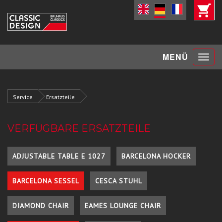
Toggle
MENÜ
navigat
Service
Ersatzteile
VERFÜGBARE ERSATZTEILE
ADJUSTABLE TABLE E 1027
BARCELONA HOCKER
BARCELONA SESSEL
CESCA STUHL
DIAMOND CHAIR
EAMES LOUNGE CHAIR