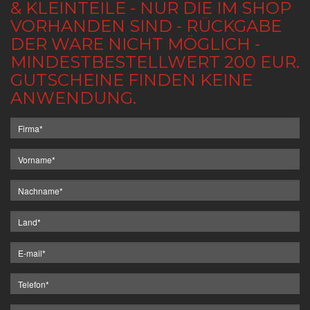
& KLEINTEILE - NUR DIE IM SHOP
VORHANDEN SIND - RÜCKGABE
DER WARE NICHT MÖGLICH -
MINDESTBESTELLWERT 200 EUR.
GUTSCHEINE FINDEN KEINE
ANWENDUNG.