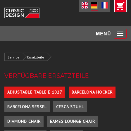
Toggle
MENÜ
navigat
Service
Ersatzteile
VERFÜGBARE ERSATZTEILE
ADJUSTABLE TABLE E 1027
BARCELONA HOCKER
BARCELONA SESSEL
CESCA STUHL
DIAMOND CHAIR
EAMES LOUNGE CHAIR