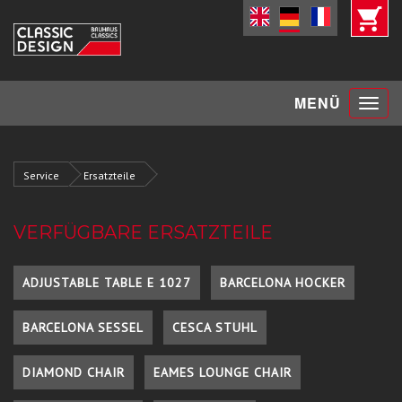
Toggle
MENÜ
navigat
Service
Ersatzteile
VERFÜGBARE ERSATZTEILE
ADJUSTABLE TABLE E 1027
BARCELONA HOCKER
BARCELONA SESSEL
CESCA STUHL
DIAMOND CHAIR
EAMES LOUNGE CHAIR