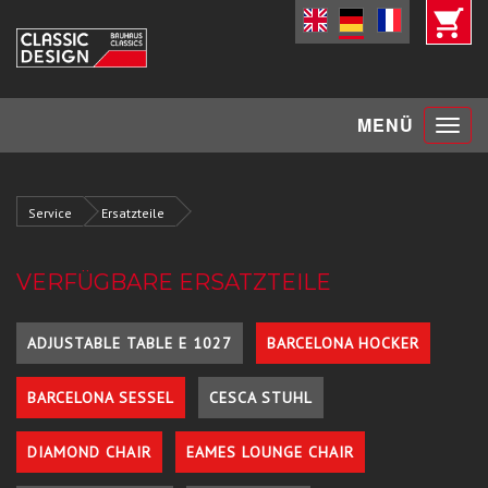
Toggle
MENÜ
navigat
Service
Ersatzteile
VERFÜGBARE ERSATZTEILE
ADJUSTABLE TABLE E 1027
BARCELONA HOCKER
BARCELONA SESSEL
CESCA STUHL
DIAMOND CHAIR
EAMES LOUNGE CHAIR