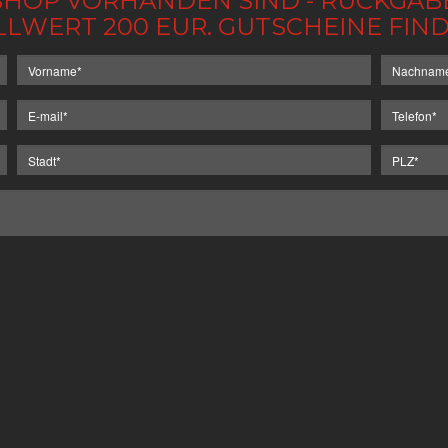
IM SHOP VORHANDEN SIND - RÜCKGA
LLWERT 200 EUR. GUTSCHEINE FI