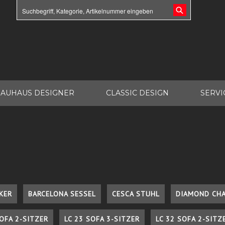
AUHAUS DESIGNER
CLASSIC DESIGN
SERVI
KER
BARCELONA SESSEL
CESCA STUHL
DIAMOND CHA
SOFA 2-SITZER
LC 23 SOFA 3-SITZER
LC 32 SOFA 2-SITZ