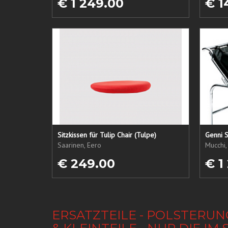
€ 1 249.00
€ 1
Sitzkissen für Tulip Chair (Tulpe)
Genni S
Saarinen, Eero
Mucchi,
€ 249.00
€ 1
ERSATZTEILE - POLSTERUN