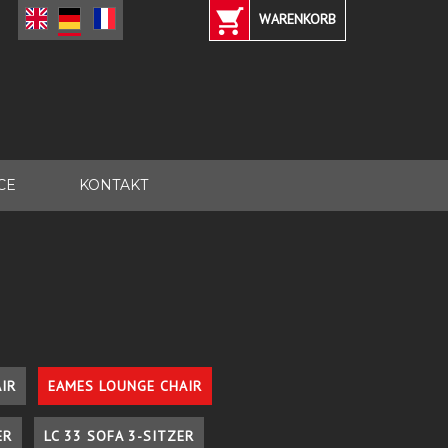
WARENKORB
CE
KONTAKT
IR
EAMES LOUNGE CHAIR
ER
LC 33 SOFA 3-SITZER