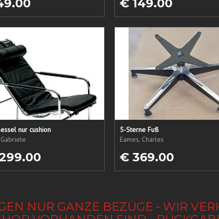
49.00
€ 149.00
essel nur cushion
5-Sterne Fuß
 Gabriele
Eames, Charles
 299.00
€ 369.00
GEN NUR GANZE BEZÜGE - WIR VER