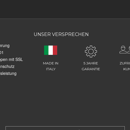
UNSER VERSPRECHEN
hrung
01
ppen mit SSL
MADE IN
5 JAHRE
ZUFR
enschutz
ITALY
GARANTIE
KU
sleistung