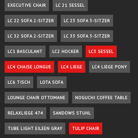
EXECUTIVE CHAIR
LC 21 SESSEL
LC 22 SOFA 2-SITZER
LC 23 SOFA 3-SITZER
LC 32 SOFA 2-SITZER
LC 33 SOFA 3-SITZER
LC1 BASCULANT
LC2 HOCKER
LC3 SESSEL
LC4 CHAISE LONGUE
LC4 LIEGE
LC4 LIEGE PONY
LC6 TISCH
LOTA SOFA
LOUNGE CHAIR OTTOMANE
NOGUCHI COFFEE TABLE
RELAXLIEGE 474
SANDOWS STUHL
TUBE LIGHT EILEEN GRAY
TULIP CHAIR