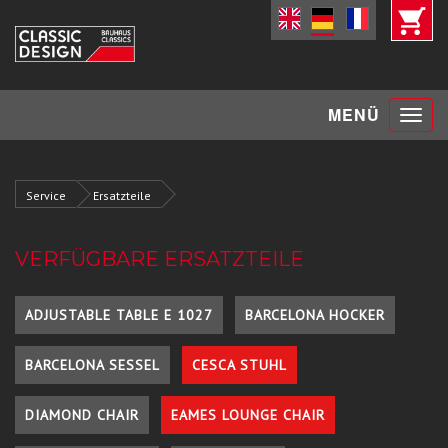
Toggle
MENÜ
navigat
Service
Ersatzteile
VERFÜGBARE ERSATZTEILE
ADJUSTABLE TABLE E 1027
BARCELONA HOCKER
BARCELONA SESSEL
CESCA STUHL
DIAMOND CHAIR
EAMES LOUNGE CHAIR