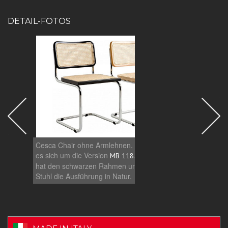
DETAIL-FOTOS
Cesca Chair ohne Armlehnen. Hierbei handelt
Cesca 
es sich um die Version
. Der linke Stuhl
sich 
MB 118
hat den schwarzen Rahmen und der rechte
den s
Stuhl die Ausführung in Natur.
die Au