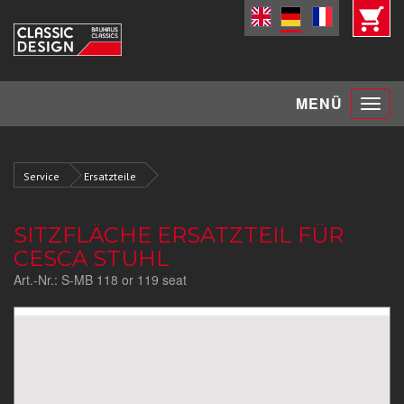
Toggle
MENÜ
navigat
Service
Ersatzteile
SITZFLÄCHE ERSATZTEIL FÜR
CESCA STUHL
Art.-Nr.:
S-MB 118 or 119 seat