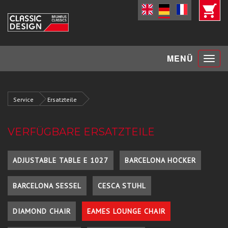
Toggle
MENÜ
navigat
Service
Ersatzteile
VERFÜGBARE ERSATZTEILE
ADJUSTABLE TABLE E 1027
BARCELONA HOCKER
BARCELONA SESSEL
CESCA STUHL
DIAMOND CHAIR
EAMES LOUNGE CHAIR