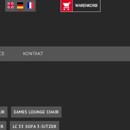
WARENKORB
CE
KONTAKT
IR
EAMES LOUNGE CHAIR
ER
LC 33 SOFA 3-SITZER