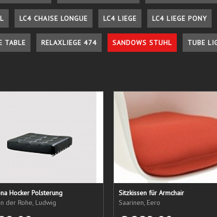
L
LC4 CHAISE LONGUE
LC4 LIEGE
LC4 LIEGE PONY
E TABLE
RELAXLIEGE 474
SANDOWS STUHL
TUBE LI
ona Hocker Polsterung
Sitzkissen für Armchair
an der Rohe, Ludwig
Saarinen, Eero