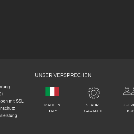
UNSER VERSPRECHEN
hrung
01
ppen mit SSL
MADE IN
5 JAHRE
ZUFR
enschutz
ITALY
GARANTIE
KU
sleistung