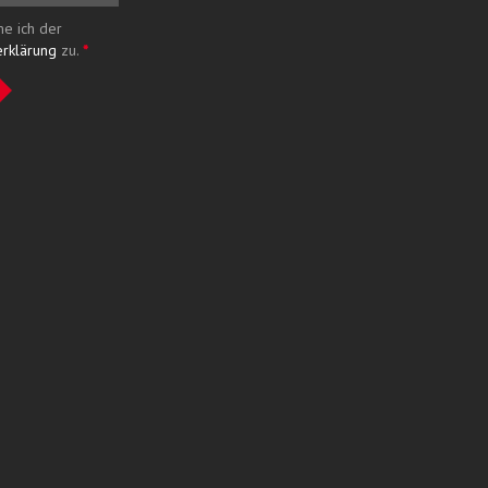
me ich der
erklärung
zu.
*