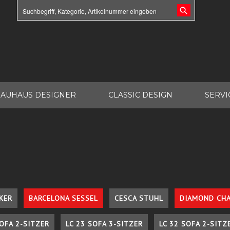
AUHAUS DESIGNER
CLASSIC DESIGN
SERVI
KER
BARCELONA SESSEL
CESCA STUHL
DIAMOND CHA
SOFA 2-SITZER
LC 23 SOFA 3-SITZER
LC 32 SOFA 2-SITZ