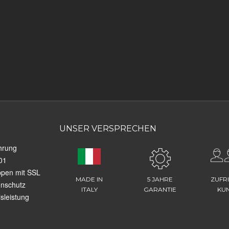
UNSER VERSPRECHEN
hrung
01
ppen mit SSL
MADE IN
5 JAHRE
ZUFR
enschutz
ITALY
GARANTIE
KU
sleistung