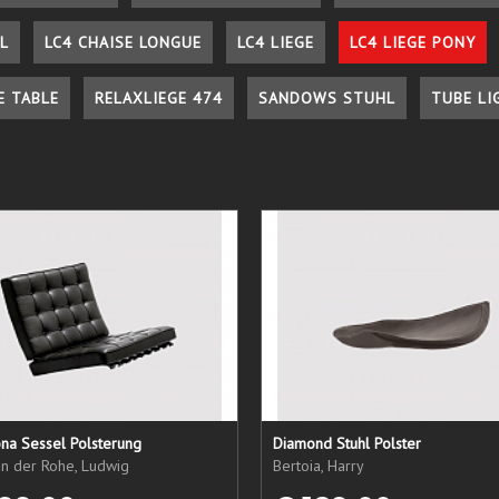
L
LC4 CHAISE LONGUE
LC4 LIEGE
LC4 LIEGE PONY
E TABLE
RELAXLIEGE 474
SANDOWS STUHL
TUBE LI
na Sessel Polsterung
Diamond Stuhl Polster
an der Rohe, Ludwig
Bertoia, Harry