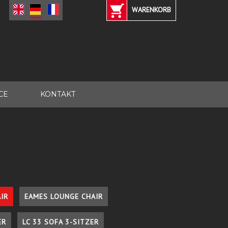
WARENKORB
CE
KONTAKT
IR
EAMES LOUNGE CHAIR
ER
LC 33 SOFA 3-SITZER