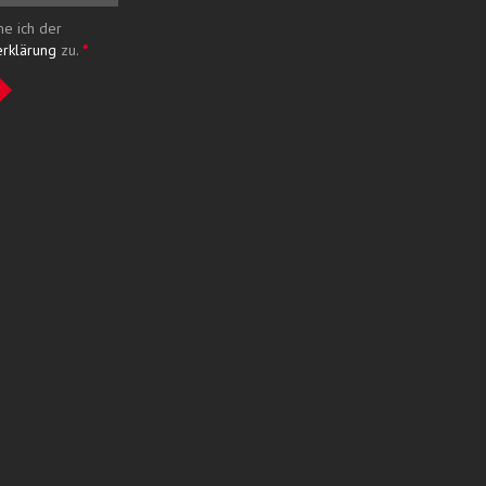
me ich der
erklärung
zu.
*