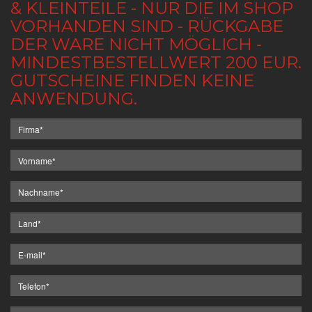
& KLEINTEILE - NUR DIE IM SHOP
VORHANDEN SIND - RÜCKGABE
DER WARE NICHT MÖGLICH -
MINDESTBESTELLWERT 200 EUR.
GUTSCHEINE FINDEN KEINE
ANWENDUNG.