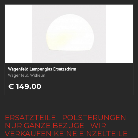
Wagenfeld Lampenglas Ersatzschirm
Wagenfeld, Wilhelm
€ 149.00
ERSATZTEILE - POLSTERUNGEN
NUR GANZE BEZÜGE - WIR
VERKAUFEN KEINE EINZELTEILE