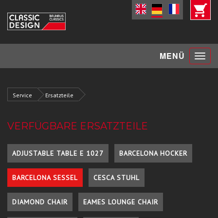
Toggle
MENÜ
navigat
Service
Ersatzteile
VERFÜGBARE ERSATZTEILE
ADJUSTABLE TABLE E 1027
BARCELONA HOCKER
BARCELONA SESSEL
CESCA STUHL
DIAMOND CHAIR
EAMES LOUNGE CHAIR