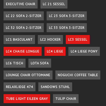
EXECUTIVE CHAIR
LC 21 SESSEL
LC 22 SOFA 2-SITZER
LC 23 SOFA 3-SITZER
LC 32 SOFA 2-SITZER
LC 33 SOFA 3-SITZER
LC1 BASCULANT
LC2 HOCKER
LC3 SESSEL
LC4 CHAISE LONGUE
LC4 LIEGE
LC4 LIEGE PONY
LC6 TISCH
LOTA SOFA
LOUNGE CHAIR OTTOMANE
NOGUCHI COFFEE TABLE
RELAXLIEGE 474
SANDOWS STUHL
TUBE LIGHT EILEEN GRAY
TULIP CHAIR