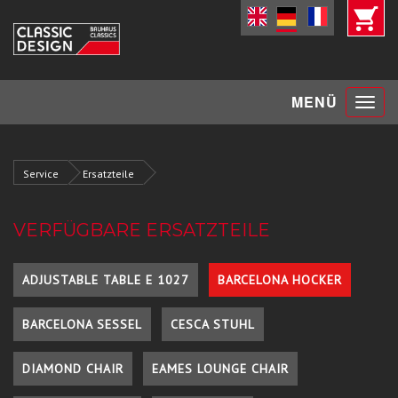
Toggle
MENÜ
navigat
Service
Ersatzteile
VERFÜGBARE ERSATZTEILE
ADJUSTABLE TABLE E 1027
BARCELONA HOCKER
BARCELONA SESSEL
CESCA STUHL
DIAMOND CHAIR
EAMES LOUNGE CHAIR