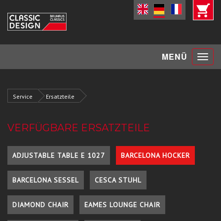
Toggle
MENÜ
navigat
Service
Ersatzteile
VERFÜGBARE ERSATZTEILE
ADJUSTABLE TABLE E 1027
BARCELONA HOCKER
BARCELONA SESSEL
CESCA STUHL
DIAMOND CHAIR
EAMES LOUNGE CHAIR