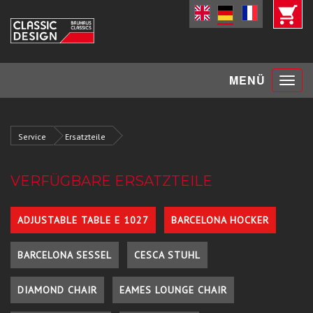
Toggle
MENÜ
navigat
Service
Ersatzteile
VERFÜGBARE ERSATZTEILE
ADJUSTABLE TABLE E 1027
BARCELONA HOCKER
BARCELONA SESSEL
CESCA STUHL
DIAMOND CHAIR
EAMES LOUNGE CHAIR