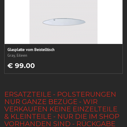
Glasplatte vom Beistelltisch
Gray, Eileen
€ 99.00
ERSATZTEILE - POLSTERUNGEN
NUR GANZE BEZÜGE - WIR
VERKAUFEN KEINE EINZELTEILE
& KLEINTEILE - NUR DIE IM SHOP
VORHANDEN SIND - RÜCKGABE