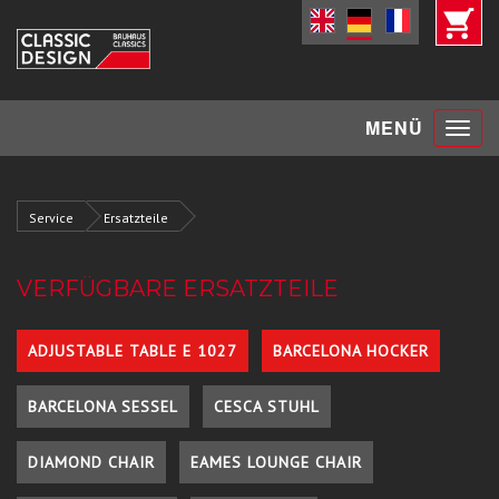
Toggle
MENÜ
navigat
Service
Ersatzteile
VERFÜGBARE ERSATZTEILE
ADJUSTABLE TABLE E 1027
BARCELONA HOCKER
BARCELONA SESSEL
CESCA STUHL
DIAMOND CHAIR
EAMES LOUNGE CHAIR