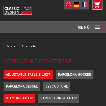
Toggle
MENÜ
navigat
Service
Ersatzteile
VERFÜGBARE ERSATZTEILE
ADJUSTABLE TABLE E 1027
BARCELONA HOCKER
BARCELONA SESSEL
CESCA STUHL
DIAMOND CHAIR
EAMES LOUNGE CHAIR