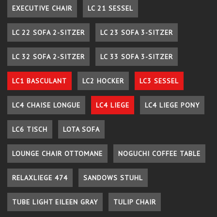
EXECUTIVE CHAIR
LC 21 SESSEL
LC 22 SOFA 2-SITZER
LC 23 SOFA 3-SITZER
LC 32 SOFA 2-SITZER
LC 33 SOFA 3-SITZER
LC1 BASCULANT
LC2 HOCKER
LC3 SESSEL
LC4 CHAISE LONGUE
LC4 LIEGE
LC4 LIEGE PONY
LC6 TISCH
LOTA SOFA
LOUNGE CHAIR OTTOMANE
NOGUCHI COFFEE TABLE
RELAXLIEGE 474
SANDOWS STUHL
TUBE LIGHT EILEEN GRAY
TULIP CHAIR