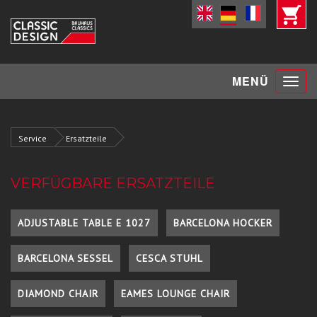
Toggle
MENÜ
navigat
Service
Ersatzteile
VERFÜGBARE ERSATZTEILE
ADJUSTABLE TABLE E 1027
BARCELONA HOCKER
BARCELONA SESSEL
CESCA STUHL
DIAMOND CHAIR
EAMES LOUNGE CHAIR