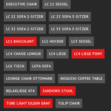
EXECUTIVE CHAIR
LC 21 SESSEL
LC 22 SOFA 2-SITZER
LC 23 SOFA 3-SITZER
LC 32 SOFA 2-SITZER
LC 33 SOFA 3-SITZER
LC1 BASCULANT
LC2 HOCKER
LC3 SESSEL
LC4 CHAISE LONGUE
LC4 LIEGE
LC4 LIEGE PONY
LC6 TISCH
LOTA SOFA
LOUNGE CHAIR OTTOMANE
NOGUCHI COFFEE TABLE
RELAXLIEGE 474
SANDOWS STUHL
TUBE LIGHT EILEEN GRAY
TULIP CHAIR