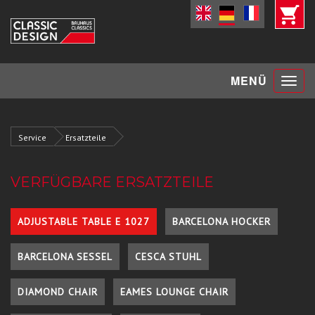
Toggle
MENÜ
navigat
Service
Ersatzteile
VERFÜGBARE ERSATZTEILE
ADJUSTABLE TABLE E 1027
BARCELONA HOCKER
BARCELONA SESSEL
CESCA STUHL
DIAMOND CHAIR
EAMES LOUNGE CHAIR