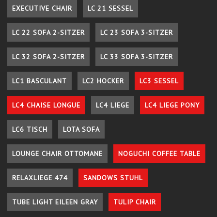
EXECUTIVE CHAIR
LC 21 SESSEL
LC 22 SOFA 2-SITZER
LC 23 SOFA 3-SITZER
LC 32 SOFA 2-SITZER
LC 33 SOFA 3-SITZER
LC1 BASCULANT
LC2 HOCKER
LC3 SESSEL
LC4 CHAISE LONGUE
LC4 LIEGE
LC4 LIEGE PONY
LC6 TISCH
LOTA SOFA
LOUNGE CHAIR OTTOMANE
NOGUCHI COFFEE TABLE
RELAXLIEGE 474
SANDOWS STUHL
TUBE LIGHT EILEEN GRAY
TULIP CHAIR