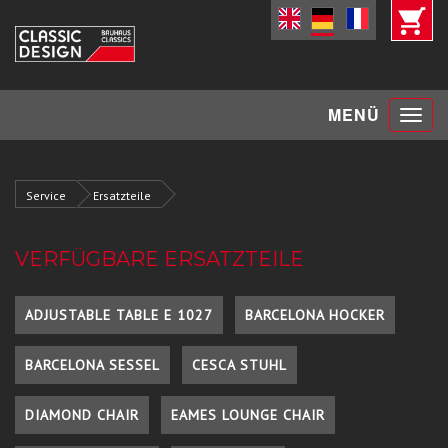
Toggle
MENÜ
navigat
Service
Ersatzteile
VERFÜGBARE ERSATZTEILE
ADJUSTABLE TABLE E 1027
BARCELONA HOCKER
BARCELONA SESSEL
CESCA STUHL
DIAMOND CHAIR
EAMES LOUNGE CHAIR