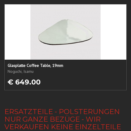
Glasplatte Coffee Table, 19mm
Noguchi, Isamu
€ 649.00
ERSATZTEILE - POLSTERUNGEN
NUR GANZE BEZÜGE - WIR
VERKAUFEN KEINE EINZELTEILE