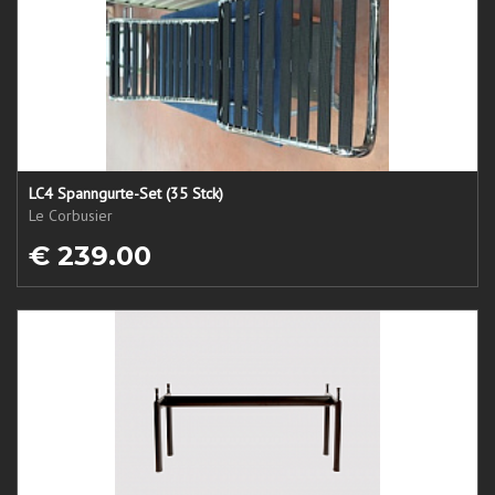
LC4 Spanngurte-Set (35 Stck)
Le Corbusier
€ 239.00