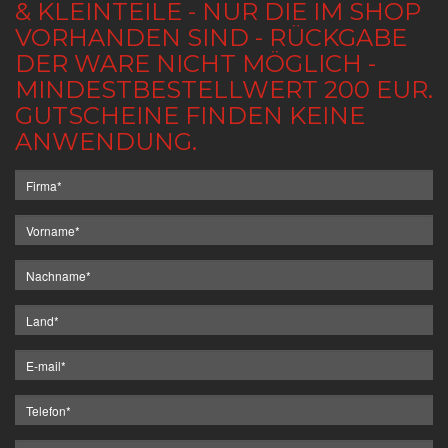
& KLEINTEILE - NUR DIE IM SHOP
VORHANDEN SIND - RÜCKGABE
DER WARE NICHT MÖGLICH -
MINDESTBESTELLWERT 200 EUR.
GUTSCHEINE FINDEN KEINE
ANWENDUNG.