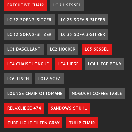
EXECUTIVE CHAIR
LC 21 SESSEL
LC 22 SOFA 2-SITZER
LC 23 SOFA 3-SITZER
LC 32 SOFA 2-SITZER
LC 33 SOFA 3-SITZER
LC1 BASCULANT
LC2 HOCKER
LC3 SESSEL
LC4 CHAISE LONGUE
LC4 LIEGE
LC4 LIEGE PONY
LC6 TISCH
LOTA SOFA
LOUNGE CHAIR OTTOMANE
NOGUCHI COFFEE TABLE
RELAXLIEGE 474
SANDOWS STUHL
TUBE LIGHT EILEEN GRAY
TULIP CHAIR