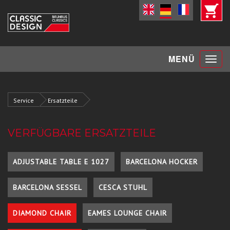
Toggle
MENÜ
navigat
Service
Ersatzteile
VERFÜGBARE ERSATZTEILE
ADJUSTABLE TABLE E 1027
BARCELONA HOCKER
BARCELONA SESSEL
CESCA STUHL
DIAMOND CHAIR
EAMES LOUNGE CHAIR