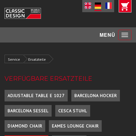
Toggle
MENÜ
navigat
Service
Ersatzteile
VERFÜGBARE ERSATZTEILE
ADJUSTABLE TABLE E 1027
BARCELONA HOCKER
BARCELONA SESSEL
CESCA STUHL
DIAMOND CHAIR
EAMES LOUNGE CHAIR