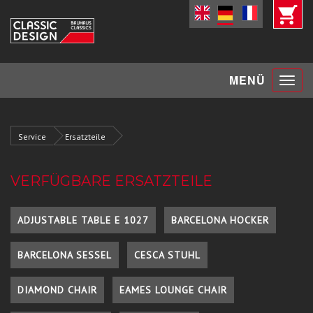
Toggle
MENÜ
navigat
Service
Ersatzteile
VERFÜGBARE ERSATZTEILE
ADJUSTABLE TABLE E 1027
BARCELONA HOCKER
BARCELONA SESSEL
CESCA STUHL
DIAMOND CHAIR
EAMES LOUNGE CHAIR