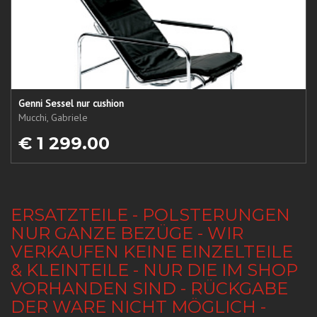
Genni Sessel nur cushion
Mucchi, Gabriele
€ 1 299.00
ERSATZTEILE - POLSTERUNGEN
NUR GANZE BEZÜGE - WIR
VERKAUFEN KEINE EINZELTEILE
& KLEINTEILE - NUR DIE IM SHOP
VORHANDEN SIND - RÜCKGABE
DER WARE NICHT MÖGLICH -