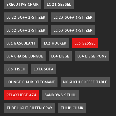
EXECUTIVE CHAIR
LC 21 SESSEL
LC 22 SOFA 2-SITZER
LC 23 SOFA 3-SITZER
LC 32 SOFA 2-SITZER
LC 33 SOFA 3-SITZER
LC1 BASCULANT
LC2 HOCKER
LC3 SESSEL
LC4 CHAISE LONGUE
LC4 LIEGE
LC4 LIEGE PONY
LC6 TISCH
LOTA SOFA
LOUNGE CHAIR OTTOMANE
NOGUCHI COFFEE TABLE
RELAXLIEGE 474
SANDOWS STUHL
TUBE LIGHT EILEEN GRAY
TULIP CHAIR