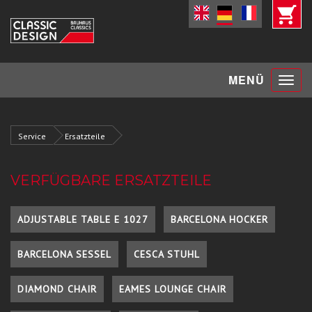
Toggle
MENÜ
navigat
Service
Ersatzteile
VERFÜGBARE ERSATZTEILE
ADJUSTABLE TABLE E 1027
BARCELONA HOCKER
BARCELONA SESSEL
CESCA STUHL
DIAMOND CHAIR
EAMES LOUNGE CHAIR