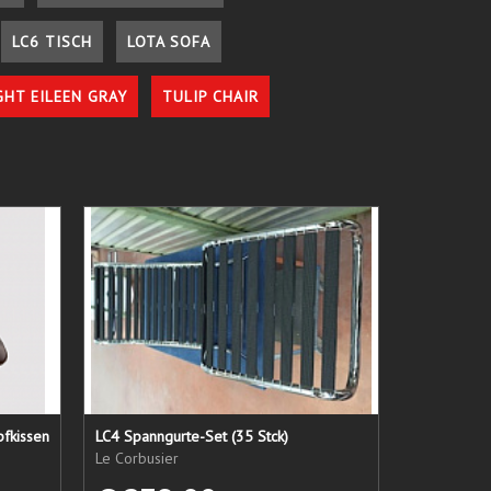
LC6 TISCH
LOTA SOFA
GHT EILEEN GRAY
TULIP CHAIR
pfkissen
LC4 Spanngurte-Set (35 Stck)
Le Corbusier