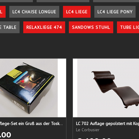
L
LC4 CHAISE LONGUE
LC4 LIEGE
LC4 LIEGE PONY
E TABLE
RELAXLIEGE 474
SANDOWS STUHL
TUBE LI
Lederpflege-Set ein Gruß aus der Toskana...
LC 702 Auflage gepolstert mit Ko
Le Corbusier
.00