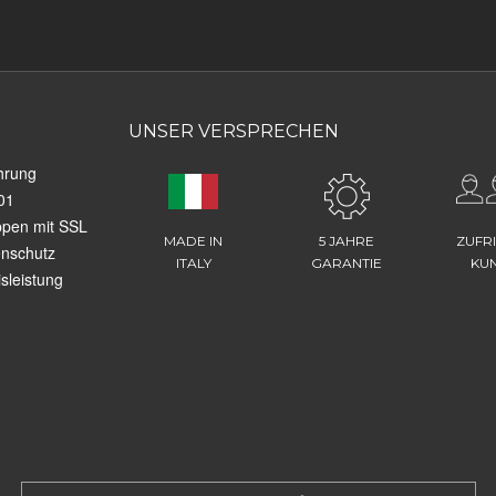
UNSER VERSPRECHEN
hrung
01
ppen mit SSL
MADE IN
5 JAHRE
ZUFR
enschutz
ITALY
GARANTIE
KU
sleistung