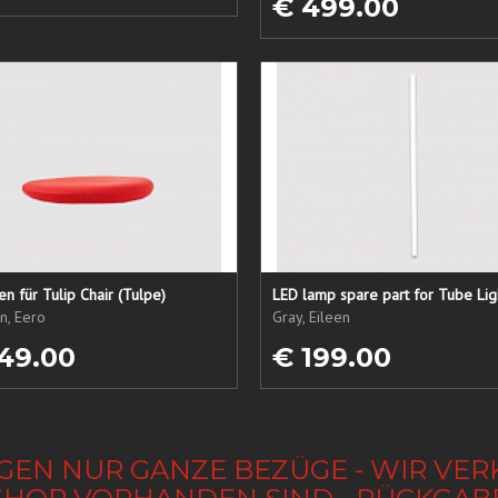
€ 499.00
sen für Tulip Chair (Tulpe)
LED lamp spare part for Tube Lig
n, Eero
Gray, Eileen
49.00
€ 199.00
GEN NUR GANZE BEZÜGE - WIR VER