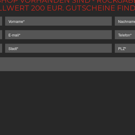
IM SHOP VORHANDEN SIND - RÜCKGA
LLWERT 200 EUR. GUTSCHEINE FI