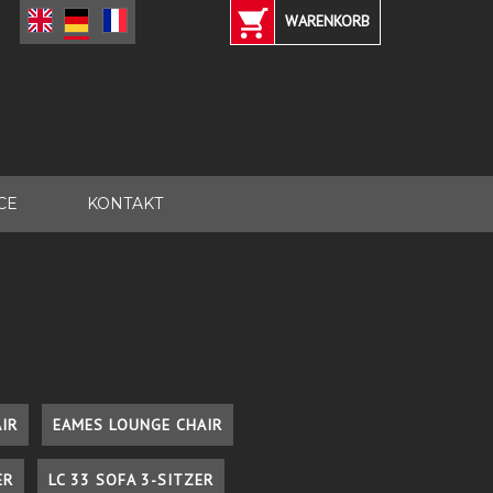
WARENKORB
CE
KONTAKT
IR
EAMES LOUNGE CHAIR
ER
LC 33 SOFA 3-SITZER