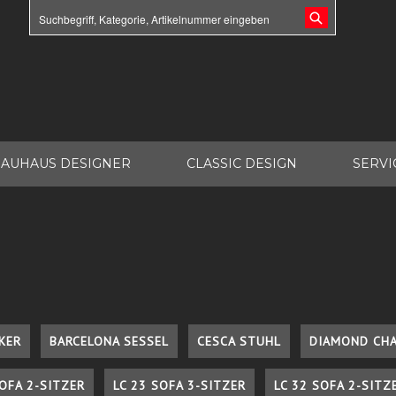
AUHAUS DESIGNER
CLASSIC DESIGN
SERVI
KER
BARCELONA SESSEL
CESCA STUHL
DIAMOND CHA
SOFA 2-SITZER
LC 23 SOFA 3-SITZER
LC 32 SOFA 2-SITZ