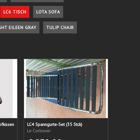
LC6 TISCH
LOTA SOFA
GHT EILEEN GRAY
TULIP CHAIR
pfkissen
LC4 Spanngurte-Set (35 Stck)
Le Corbusier