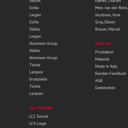
Sessel
Eames, Charles
Sofas
Mies van der Rohe
Liegen
Jacobsen, Arne
Sofas
Gray, Eileen
Stühle
Breuer, Marcel
Liegen
Aluminum Group
Über Uns
Stühle
Produktion
Aluminum Group
Material
Tische
Made in Italy
Lampen
Kunden-Feedback
Ersatzteile
AGB
Tische
Dankeschön
Lampen
Top Produkte
LC2 Sessel
LC4 Liege