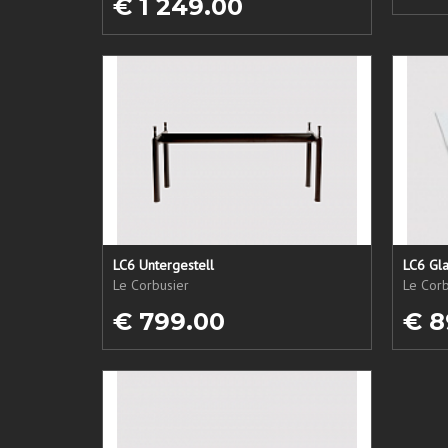
€ 1 249.00
LC6 Untergestell
LC6 Gla
Le Corbusier
Le Corb
€ 799.00
€ 8