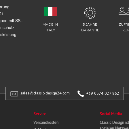
hrung
01
ppen mit SSL
MADE IN
5 JAHRE
ZUFR
enschutz
ITALY
GARANTIE
KU
sleistung
sales@classic-design24.com
+39 0574 027 862
Service
Social Media
Versandkosten
Classic Design is
sozialen Netzwer