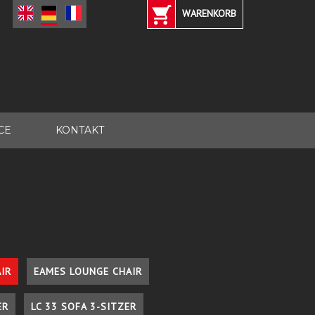
WARENKORB
CE
KONTAKT
IR
EAMES LOUNGE CHAIR
ER
LC 33 SOFA 3-SITZER