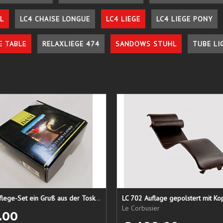
L
LC4 CHAISE LONGUE
LC4 LIEGE
LC4 LIEGE PONY
E TABLE
RELAXLIEGE 474
SANDOWS STUHL
TUBE LI
Lederpflege-Set ein Gruß aus der Toskana...
LC 702 Auflage gepolstert mit Ko
Le Corbusier
.00