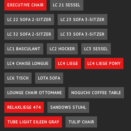
EXECUTIVE CHAIR
LC 21 SESSEL
LC 22 SOFA 2-SITZER
LC 23 SOFA 3-SITZER
LC 32 SOFA 2-SITZER
LC 33 SOFA 3-SITZER
LC1 BASCULANT
LC2 HOCKER
LC3 SESSEL
LC4 CHAISE LONGUE
LC4 LIEGE
LC4 LIEGE PONY
LC6 TISCH
LOTA SOFA
LOUNGE CHAIR OTTOMANE
NOGUCHI COFFEE TABLE
RELAXLIEGE 474
SANDOWS STUHL
TUBE LIGHT EILEEN GRAY
TULIP CHAIR