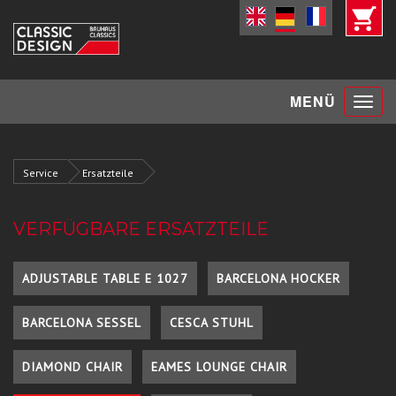
Toggle
MENÜ
navigat
Service
Ersatzteile
VERFÜGBARE ERSATZTEILE
ADJUSTABLE TABLE E 1027
BARCELONA HOCKER
BARCELONA SESSEL
CESCA STUHL
DIAMOND CHAIR
EAMES LOUNGE CHAIR