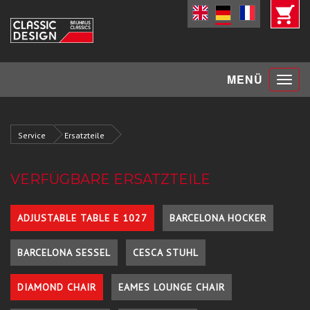
Toggle
MENÜ
navigat
Service
Ersatzteile
VERFÜGBARE ERSATZTEILE
ADJUSTABLE TABLE E 1027
BARCELONA HOCKER
BARCELONA SESSEL
CESCA STUHL
DIAMOND CHAIR
EAMES LOUNGE CHAIR