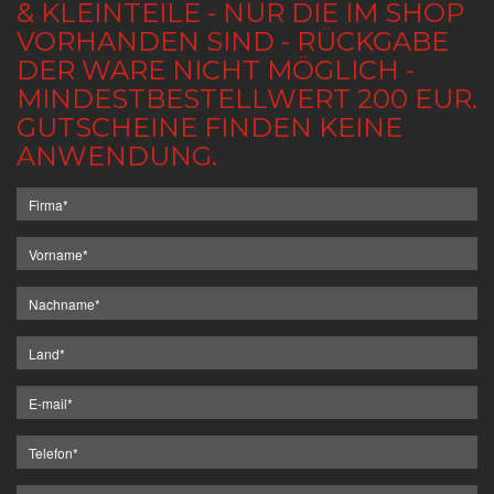
& KLEINTEILE - NUR DIE IM SHOP
VORHANDEN SIND - RÜCKGABE
DER WARE NICHT MÖGLICH -
MINDESTBESTELLWERT 200 EUR.
GUTSCHEINE FINDEN KEINE
ANWENDUNG.