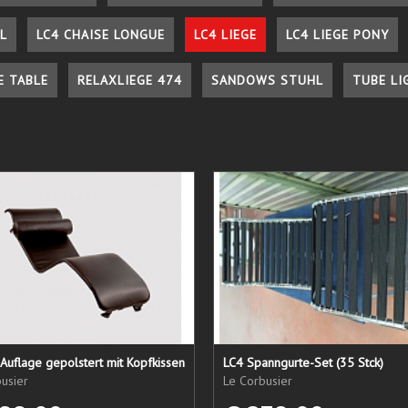
L
LC4 CHAISE LONGUE
LC4 LIEGE
LC4 LIEGE PONY
E TABLE
RELAXLIEGE 474
SANDOWS STUHL
TUBE LI
Auflage gepolstert mit Kopfkissen
LC4 Spanngurte-Set (35 Stck)
usier
Le Corbusier