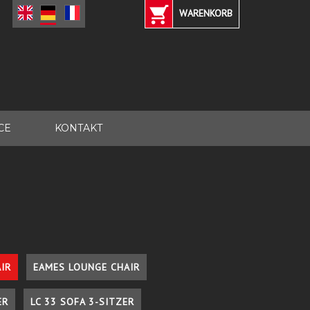
WARENKORB
CE
KONTAKT
IR
EAMES LOUNGE CHAIR
ER
LC 33 SOFA 3-SITZER