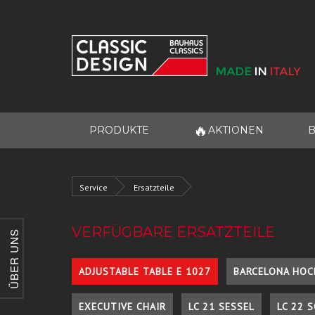
🔥
PRODUKTE
AKTIONEN
B
Service
Ersatzteile
VERFÜGBARE ERSATZTEILE
ÜBER UNS
ADJUSTABLE TABLE E 1027
BARCELONA HOC
EXECUTIVE CHAIR
LC 21 SESSEL
LC 22 