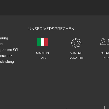
UNSER VERSPRECHEN
hrung
01
ppen mit SSL
MADE IN
5 JAHRE
ZUFR
enschutz
ITALY
GARANTIE
KU
sleistung