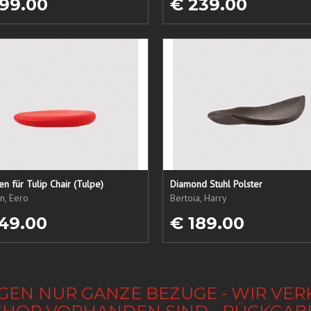
99.00
€ 239.00
sen für Tulip Chair (Tulpe)
Diamond Stuhl Polster
n, Eero
Bertoia, Harry
49.00
€ 189.00
GEN NUR GANZE BEZÜGE - WIR VER