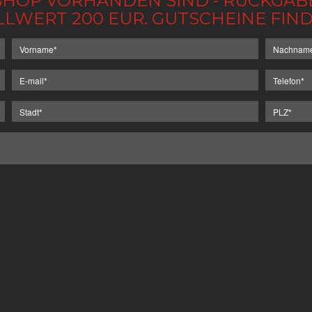
IM SHOP VORHANDEN SIND - RÜCKGA
LLWERT 200 EUR. GUTSCHEINE FI