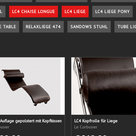
L
LC4 CHAISE LONGUE
LC4 LIEGE
LC4 LIEGE PONY
E TABLE
RELAXLIEGE 474
SANDOWS STUHL
TUBE LI
Auflage gepolstert mit Kopfkissen
LC4 Kopfrolle für Liege
usier
Le Corbusier