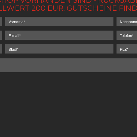
IM SHOP VORHANDEN SIND - RÜCKGA
LLWERT 200 EUR. GUTSCHEINE FI