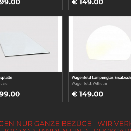
99.00
€ 149.00
splatte
Wagenfeld Lampenglas Ersatzsch
usier
Wagenfeld, Wilhelm
99.00
€ 149.00
GEN NUR GANZE BEZÜGE - WIR VER