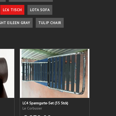
LC6 TISCH
LOTA SOFA
GHT EILEEN GRAY
TULIP CHAIR
LC4 Spanngurte-Set (35 Stck)
Le Corbusier