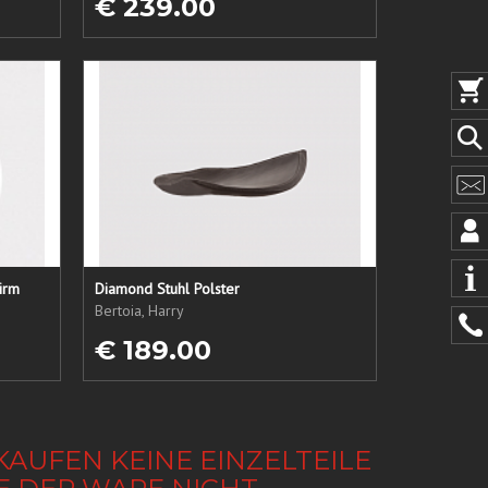
€ 239.00
irm
Diamond Stuhl Polster
Bertoia, Harry
€ 189.00
KAUFEN KEINE EINZELTEILE