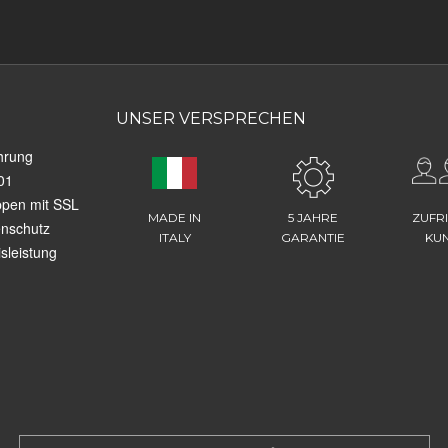
UNSER VERSPRECHEN
hrung
01
ppen mit SSL
MADE IN
5 JAHRE
ZUFR
enschutz
ITALY
GARANTIE
KU
sleistung