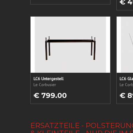
€ 4
LC6 Untergestell
LC6 Gla
Le Corbusier
Le Corb
€ 799.00
€ 8
ERSATZTEILE - POLSTERUN