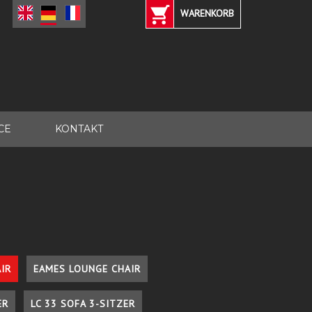
WARENKORB
CE
KONTAKT
IR
EAMES LOUNGE CHAIR
ER
LC 33 SOFA 3-SITZER