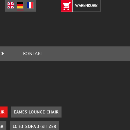
WARENKORB
CE
KONTAKT
IR
EAMES LOUNGE CHAIR
ER
LC 33 SOFA 3-SITZER