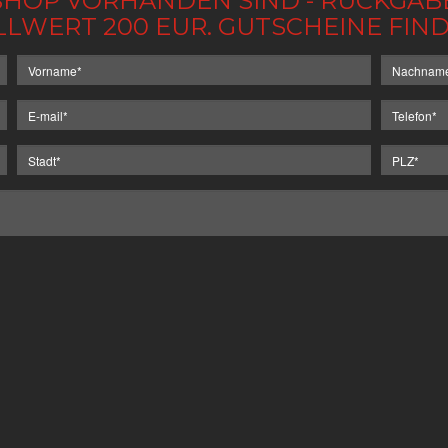
IM SHOP VORHANDEN SIND - RÜCKGA
LLWERT 200 EUR. GUTSCHEINE FI