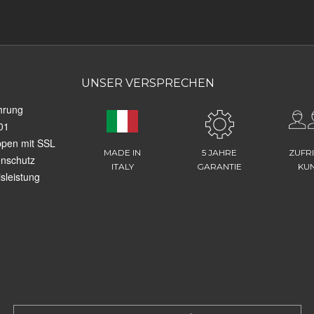
UNSER VERSPRECHEN
hrung
01
ppen mit SSL
MADE IN
5 JAHRE
ZUFR
enschutz
ITALY
GARANTIE
KU
sleistung