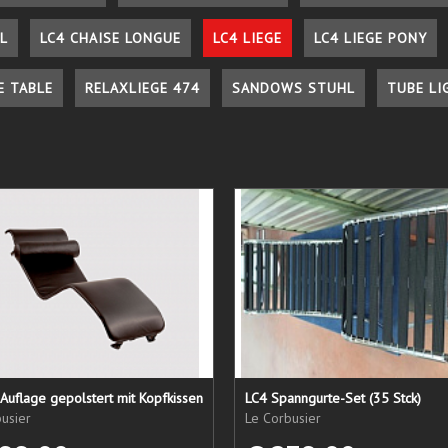
L
LC4 CHAISE LONGUE
LC4 LIEGE
LC4 LIEGE PONY
E TABLE
RELAXLIEGE 474
SANDOWS STUHL
TUBE LI
Auflage gepolstert mit Kopfkissen
LC4 Spanngurte-Set (35 Stck)
usier
Le Corbusier